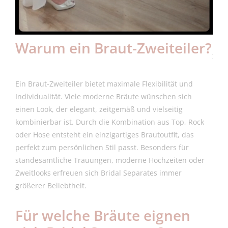
Warum ein Braut-Zweiteiler?
Ein Braut-Zweiteiler bietet maximale Flexibilität und
Individualität. Viele moderne Bräute wünschen sich
einen Look, der elegant, zeitgemäß und vielseitig
kombinierbar ist. Durch die Kombination aus Top, Rock
oder Hose entsteht ein einzigartiges Brautoutfit, das
perfekt zum persönlichen Stil passt. Besonders für
standesamtliche Trauungen, moderne Hochzeiten oder
Zweitlooks erfreuen sich Bridal Separates immer
größerer Beliebtheit.
Für welche Bräute eignen