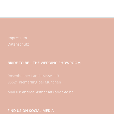
Impressum
Datenschutz
BRIDE TO BE – THE WEDDING SHOWROOM
Rosenheimer Landstrasse 113
85521 Riemerling bei München
Mail us:
andrea.kistner<at>bride-to.be
FIND US ON SOCIAL MEDIA